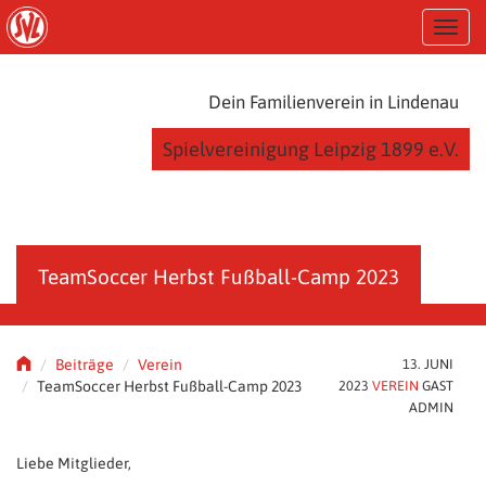
S
T
k
o
i
g
p
g
t
Dein Familienverein in Lindenau
l
o
e
m
Spielvereinigung Leipzig 1899 e.V.
n
a
a
i
v
n
i
c
g
o
a
n
TeamSoccer Herbst Fußball-Camp 2023
t
t
i
e
o
n
n
t
Beiträge
Verein
13. JUNI
TeamSoccer Herbst Fußball-Camp 2023
2023
VEREIN
GAST
ADMIN
Liebe Mitglieder,