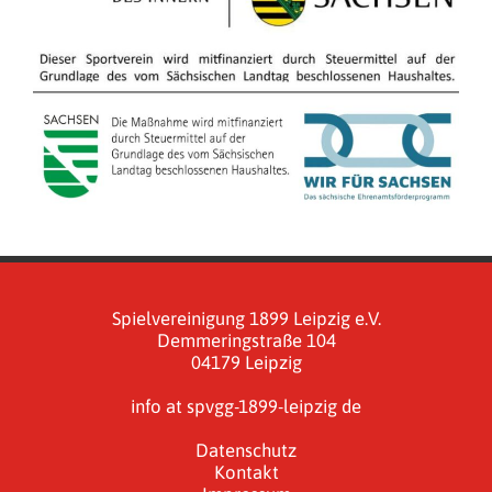
Spielvereinigung 1899 Leipzig e.V.
Demmeringstraße 104
04179 Leipzig
info at spvgg-1899-leipzig de
Datenschutz
Kontakt