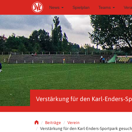
S
News
Spielplan
Teams
Ver
k
i
p
t
o
m
a
i
n
c
o
n
t
e
n
t
Verstärkung für den Karl-Enders-Sp
Beiträge
Verein
Verstärkung für den Karl-Enders-Sportpark gesuch