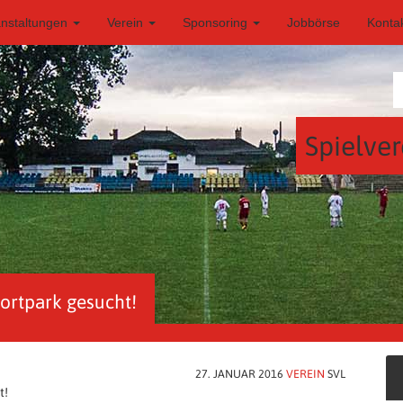
anstaltungen
Verein
Sponsoring
Jobbörse
Konta
Spielver
ortpark gesucht!
27. JANUAR 2016
VEREIN
SVL
t!