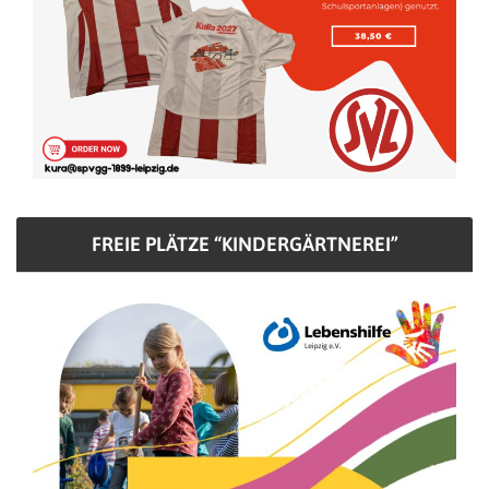
FREIE PLÄTZE “KINDERGÄRTNEREI”