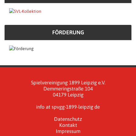
FÖRDERUNG
Spielvereinigung 1899 Leipzig e.V.
Demmeringstraße 104
04179 Leipzig
info at spvgg-1899-leipzig de
Datenschutz
Kontakt
Impressum