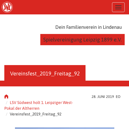
S
T
k
o
i
g
p
g
t
Dein Familienverein in Lindenau
l
o
e
m
Spielvereinigung Leipzig 1899 e.V.
n
a
a
i
v
n
i
c
g
o
a
n
Vereinsfest_2019_Freitag_92
t
t
i
e
o
n
n
t
28. JUNI 2019 EO
LSV Südwest holt 1. Leipziger West-
Pokal der Altherren
Vereinsfest_2019_Freitag_92