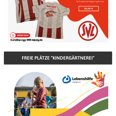
FREIE PLÄTZE “KINDERGÄRTNEREI”