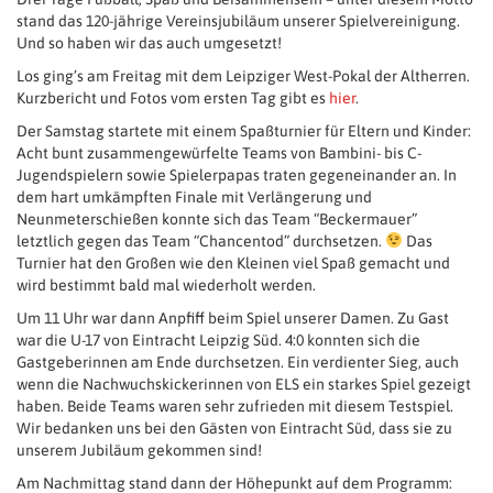
stand das 120-jährige Vereinsjubiläum unserer Spielvereinigung.
Und so haben wir das auch umgesetzt!
Los ging’s am Freitag mit dem Leipziger West-Pokal der Altherren.
Kurzbericht und Fotos vom ersten Tag gibt es
hier
.
Der Samstag startete mit einem Spaßturnier für Eltern und Kinder:
Acht bunt zusammengewürfelte Teams von Bambini- bis C-
Jugendspielern sowie Spielerpapas traten gegeneinander an. In
dem hart umkämpften Finale mit Verlängerung und
Neunmeterschießen konnte sich das Team “Beckermauer”
letztlich gegen das Team “Chancentod” durchsetzen.
Das
Turnier hat den Großen wie den Kleinen viel Spaß gemacht und
wird bestimmt bald mal wiederholt werden.
Um 11 Uhr war dann Anpfiff beim Spiel unserer Damen. Zu Gast
war die U-17 von Eintracht Leipzig Süd. 4:0 konnten sich die
Gastgeberinnen am Ende durchsetzen. Ein verdienter Sieg, auch
wenn die Nachwuchskickerinnen von ELS ein starkes Spiel gezeigt
haben. Beide Teams waren sehr zufrieden mit diesem Testspiel.
Wir bedanken uns bei den Gästen von Eintracht Süd, dass sie zu
unserem Jubiläum gekommen sind!
Am Nachmittag stand dann der Höhepunkt auf dem Programm: