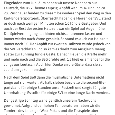
Eingeladen zum Jubiläum haben wir unsere Nachbarn aus
Leutzsch, die BSG Chemie Leipzig. Anpfiff war um 16 Uhr und ca.
280 Zuschauer fanden zu diesem besonderen Spiel den Weg in den
Karl-Enders-Sportpark. Überrascht haben die Herren der SVL, stand
es doch nach wenigen Minuten schon 1:0 für die Gastgeber. Und
auch der Rest der ersten Halbzeit war ein Spiel auf Augenhöhe.
Die Spielvereinigung hat hinten nichts anbrennen lassen und
immer wieder nach Vorne gespielt. So stand es auch zur Halbzeit
immer noch 1:0. Der Anpfiff zur zweiten Halbzeit wurde jedoch von
der SVL verschlafen und so kam es direkt zum Ausgleich, wenig
später zur Führung für die Gäste. Danach ließen die Kräfte mehr
und mehr nach und die BSG drehte auf. 1:5 hieß es am Ende für die
Jungs aus Leutzsch. Auch hier Danke an die Gäste, dass sie zum
Jubiläum gekommen sind!
Nach dem Spiel ließ dann die musikalische Unterhaltung nicht
lange auf sich warten. Ab halb sieben bespielte die second-life-
partyband für einige Stunden unser Festzelt und sorgte für gute
Unterhaltung. Es sollte für einige SVLer eine lange Nacht werden…
Der gestrige Sonntag war eigentlich unserem Nachwuchs
gewidmet. Aufgrund der hohen Temperaturen haben wir die
Turniere des Leipziger West-Pokals und die Testspiele aber