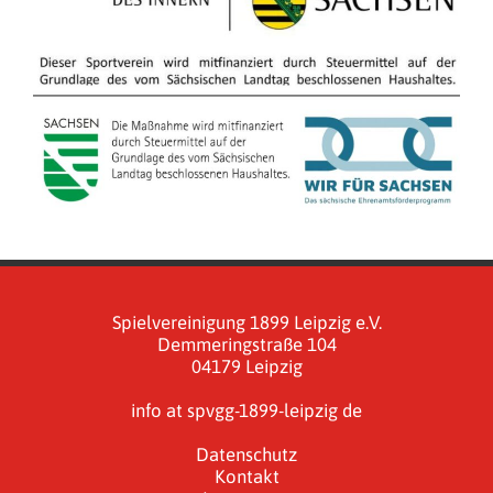
Spielvereinigung 1899 Leipzig e.V.
Demmeringstraße 104
04179 Leipzig
info at spvgg-1899-leipzig de
Datenschutz
Kontakt