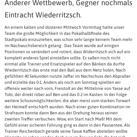
Anderer Wettbewerb, Gegner nochmals
Eintracht Wiederritzsch.
An einem kalten und düsteren Mittwoch Vormittag hatte unser
Team die große Möglichkeit in das Pokalhalbfinale des
Stadtpokals einzuziehen, was schon sehr lange keinem Team mehr
im Nachwuchsbereich gelang . Das Team wurde auf einigen
Positionen so verändert und rotiert, dass Widerritzsch sich auf ein
komplett anderes Spiel einstellen sollte. Es saßen noch nicht
einmal alle Trainer und Ersatzspieler auf den Bänken da durfte
Wiederritzsch das erste mal den Ball aus dem Netz holen. Nach
gefühlten 40 Sekunden nutzte Jaffar im Nachschuss den Abpraller
und erzielte das 0-1. Anders als noch am Sonntag spielten wir
offensiv weiter nach vorn, Freistoß an der Mittelinie von Yasse auf
Tobi, der direkt rüber auf Ben und das 0-2 im Kasten. In der Folge
weitere Schussmöglichkeiten, die aber meist vom starken Torwart
der Heimelf entschärft wurden. Nach einer guten Kombination im
Strafraum konnte dann Ben aus der Drehung heraus seinen
zweiten Treffer verbuchen. Wow, ein Start nach Maß! Mit dem
Gefühl einer sicheren Führung ging es dann in den Pausentee. Als
Trainer Reichenbach gerade seine Tasse Kaffee abstellen wollte