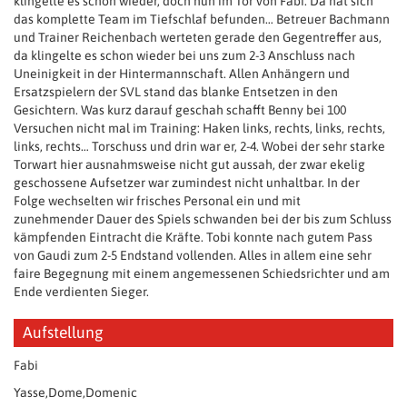
klingelte es schon wieder, doch nun im Tor von Fabi. Da hat sich
das komplette Team im Tiefschlaf befunden… Betreuer Bachmann
und Trainer Reichenbach werteten gerade den Gegentreffer aus,
da klingelte es schon wieder bei uns zum 2-3 Anschluss nach
Uneinigkeit in der Hintermannschaft. Allen Anhängern und
Ersatzspielern der SVL stand das blanke Entsetzen in den
Gesichtern. Was kurz darauf geschah schafft Benny bei 100
Versuchen nicht mal im Training: Haken links, rechts, links, rechts,
links, rechts… Torschuss und drin war er, 2-4. Wobei der sehr starke
Torwart hier ausnahmsweise nicht gut aussah, der zwar ekelig
geschossene Aufsetzer war zumindest nicht unhaltbar. In der
Folge wechselten wir frisches Personal ein und mit
zunehmender Dauer des Spiels schwanden bei der bis zum Schluss
kämpfenden Eintracht die Kräfte. Tobi konnte nach gutem Pass
von Gaudi zum 2-5 Endstand vollenden. Alles in allem eine sehr
faire Begegnung mit einem angemessenen Schiedsrichter und am
Ende verdienten Sieger.
Aufstellung
Fabi
Yasse,Dome,Domenic