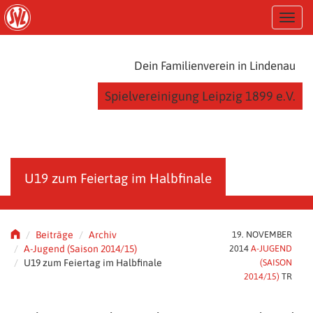
S
T
k
o
i
g
p
g
t
Dein Familienverein in Lindenau
l
o
e
m
Spielvereinigung Leipzig 1899 e.V.
n
a
a
i
v
n
i
c
g
o
a
n
U19 zum Feiertag im Halbfinale
t
t
i
e
o
n
n
t
Beiträge
Archiv
19. NOVEMBER
A-Jugend (Saison 2014/15)
2014
A-JUGEND
U19 zum Feiertag im Halbfinale
(SAISON
2014/15)
TR