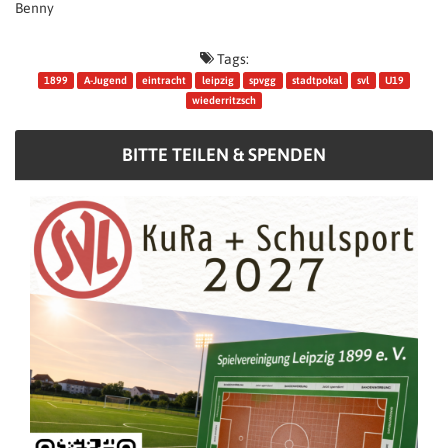
Benny
Tags:
1899
A-Jugend
eintracht
leipzig
spvgg
stadtpokal
svl
U19
wiederritzsch
BITTE TEILEN & SPENDEN