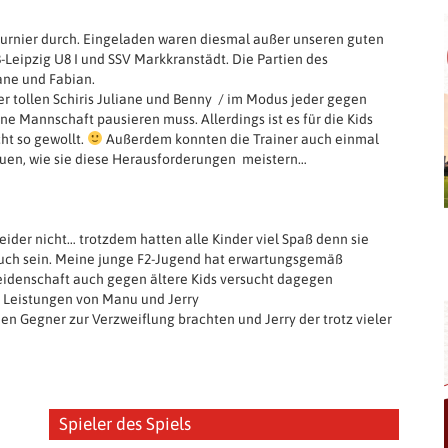
zturnier durch. Eingeladen waren diesmal außer unseren guten
eipzig U8 I und SSV Markkranstädt. Die Partien des
iane und Fabian.
er tollen Schiris Juliane und Benny / im Modus jeder gegen
ne Mannschaft pausieren muss. Allerdings ist es für die Kids
ht so gewollt.
Außerdem konnten die Trainer auch einmal
auen, wie sie diese Herausforderungen meistern…
leider nicht… trotzdem hatten alle Kinder viel Spaß denn sie
s auch sein. Meine junge F2-Jugend hat erwartungsgemäß
eidenschaft auch gegen ältere Kids versucht dagegen
e Leistungen von Manu und Jerry
n Gegner zur Verzweiflung brachten und Jerry der trotz vieler
Spieler des Spiels