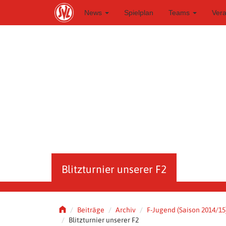
S
News
Spielplan
Teams
Ver
k
i
p
t
o
m
a
i
n
c
o
n
t
e
n
t
Blitzturnier unserer F2
Beiträge
Archiv
F-Jugend (Saison 2014/15
Blitzturnier unserer F2