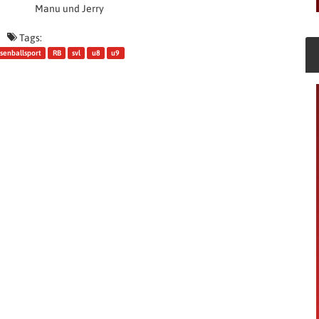
Manu und Jerry
Tags:
senballsport
RB
svl
u8
u9