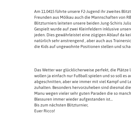
Am 11.0415 führte unsere F2-Jugend ihr zweites Blit
Freunden aus Mölkau auch die Mannschaften von RB-L
Blitzturniers leiteten unsere beiden Jung-Schiris Jul
Gespielt wurde auf zwei Kleinfeldern inklusive unser
jeden. Dies gewährleistet eine zügigen Ablauf da kei
natürlich sehr anstrengend , aber auch aus Trainersic
die Kids auf ungewohnte Positionen stellen und sch
Das Wetter war glücklicherweise perfekt, die Plätze 
wollen ja einfach nur Fußball spielen und so soll e
abgeschnitten, aber wie immer mit viel Kampf und L
zuhalten. Besonders hervorzuheben sind diesmal di
Manu wegen vieler sehr guten Paraden die so manche
Blessuren immer wieder aufgestanden ist…
Bis zum nächsten Blitzturnier,
Euer Ricco!