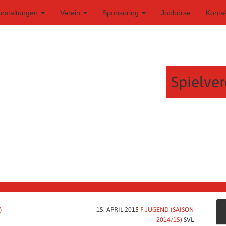
anstaltungen
Verein
Sponsoring
Jobbörse
Konta
Spielver
)
15. APRIL 2015
F-JUGEND (SAISON
2014/15)
SVL