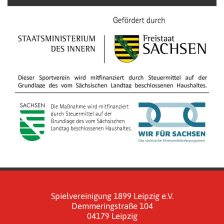
Spielvereinigung 1899 Leipzig e.V.
Demmeringstraße 104
04179 Leipzig