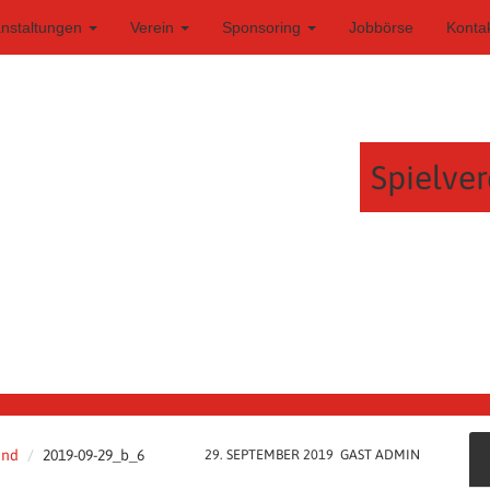
anstaltungen
Verein
Sponsoring
Jobbörse
Konta
Spielver
end
2019-09-29_b_6
29. SEPTEMBER 2019 GAST ADMIN