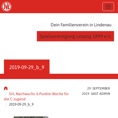
S
T
k
o
i
g
p
g
t
Dein Familienverein in Lindenau
l
o
e
m
Spielvereinigung Leipzig 1899 e.V.
n
a
a
i
v
n
i
c
g
o
a
n
2019-09-29_b_9
t
t
i
e
o
n
n
t
29. SEPTEMBER
SVL Nachwuchs: 6-Punkte-Woche für
2019 GAST ADMIN
die C-Jugend
2019-09-29_b_9