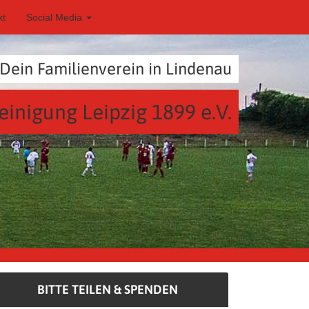
kt
Social Media
Dein Familienverein in Lindenau
einigung Leipzig 1899 e.V.
BITTE TEILEN & SPENDEN