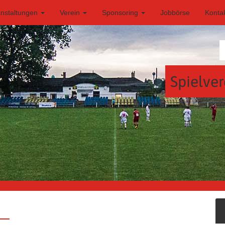
anstaltungen
Verein
Sponsoring
Jobbörse
Konta
Spielver