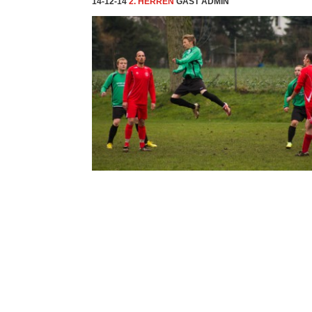
14-12-14
2. HERREN
GAST ADMIN