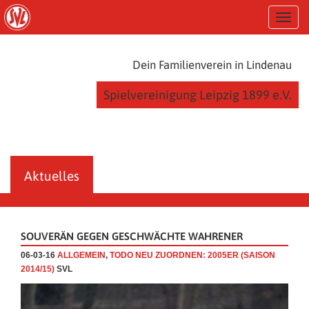
S
T
k
o
i
g
p
g
t
Dein Familienverein in Lindenau
l
o
e
m
Spielvereinigung Leipzig 1899 e.V.
n
a
a
i
v
n
i
c
g
o
a
n
Aktuelles
t
t
i
e
o
n
n
t
SOUVERÄN GEGEN GESCHWÄCHTE WAHRENER
06-03-16
ALLGEMEIN
,
TODO NEU ZUORDNEN: 2005ER (SAISON
2014/15)
SVL