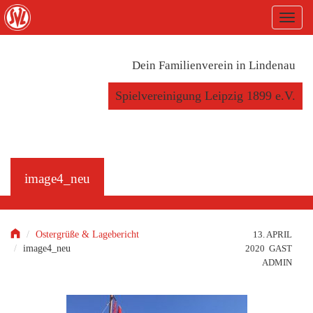
S
T
k
o
i
g
p
g
t
Dein Familienverein in Lindenau
l
o
e
m
Spielvereinigung Leipzig 1899 e.V.
n
a
a
i
v
n
i
c
g
o
a
n
image4_neu
t
t
i
e
o
n
n
t
Ostergrüße & Lagebericht
13. APRIL
image4_neu
2020 GAST
ADMIN