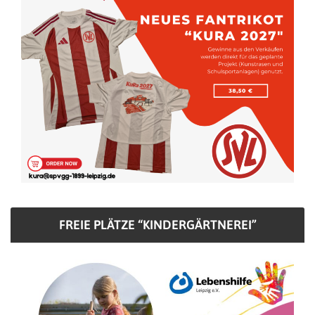
FREIE PLÄTZE “KINDERGÄRTNEREI”