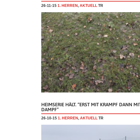
26-11-15
1. HERREN
,
AKTUELL
TR
HEIMSERIE HÄLT. “ERST MIT KRAMPF DANN MI
DAMPF”
26-10-15
1. HERREN
,
AKTUELL
TR