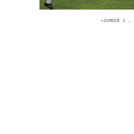
« ZURÜCK
1
…