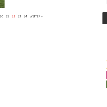
80
81
82
83
84
WEITER »