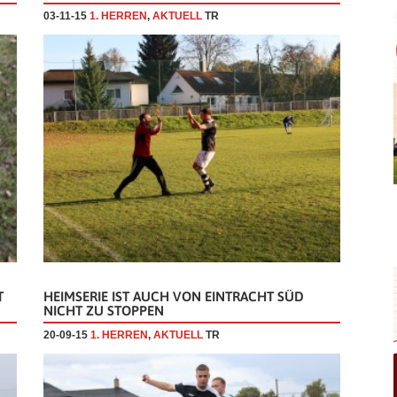
03-11-15
1. HERREN
,
AKTUELL
TR
T
HEIMSERIE IST AUCH VON EINTRACHT SÜD
NICHT ZU STOPPEN
20-09-15
1. HERREN
,
AKTUELL
TR