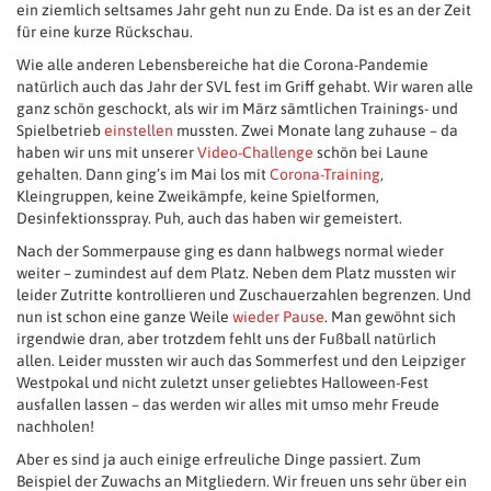
ein ziemlich seltsames Jahr geht nun zu Ende. Da ist es an der Zeit
für eine kurze Rückschau.
Wie alle anderen Lebensbereiche hat die Corona-Pandemie
natürlich auch das Jahr der SVL fest im Griff gehabt. Wir waren alle
ganz schön geschockt, als wir im März sämtlichen Trainings- und
Spielbetrieb
einstellen
mussten. Zwei Monate lang zuhause – da
haben wir uns mit unserer
Video-Challenge
schön bei Laune
gehalten. Dann ging’s im Mai los mit
Corona-Training
,
Kleingruppen, keine Zweikämpfe, keine Spielformen,
Desinfektionsspray. Puh, auch das haben wir gemeistert.
Nach der Sommerpause ging es dann halbwegs normal wieder
weiter – zumindest auf dem Platz. Neben dem Platz mussten wir
leider Zutritte kontrollieren und Zuschauerzahlen begrenzen. Und
nun ist schon eine ganze Weile
wieder Pause
. Man gewöhnt sich
irgendwie dran, aber trotzdem fehlt uns der Fußball natürlich
allen. Leider mussten wir auch das Sommerfest und den Leipziger
Westpokal und nicht zuletzt unser geliebtes Halloween-Fest
ausfallen lassen – das werden wir alles mit umso mehr Freude
nachholen!
Aber es sind ja auch einige erfreuliche Dinge passiert. Zum
Beispiel der Zuwachs an Mitgliedern. Wir freuen uns sehr über ein