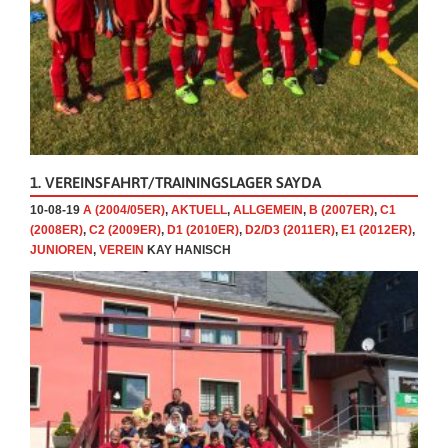
1. VEREINSFAHRT/TRAININGSLAGER SAYDA
10-08-19
A (2004/05ER)
,
AKTUELL
,
ALLGEMEIN
,
B (2007ER)
,
C1
(2008ER)
,
C2 (2009ER)
,
D1 (2010ER)
,
D2/D3 (2011ER)
,
E1 (2012ER)
,
JUNIOREN
,
VEREIN
KAY HANISCH