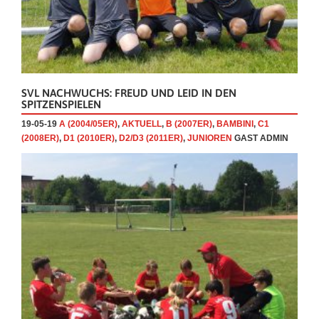
SVL NACHWUCHS: FREUD UND LEID IN DEN
SPITZENSPIELEN
19-05-19
A (2004/05ER)
,
AKTUELL
,
B (2007ER)
,
BAMBINI
,
C1
(2008ER)
,
D1 (2010ER)
,
D2/D3 (2011ER)
,
JUNIOREN
GAST ADMIN