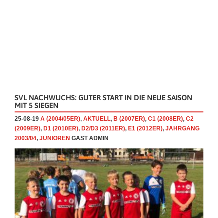
SVL NACHWUCHS: GUTER START IN DIE NEUE SAISON
MIT 5 SIEGEN
25-08-19
A (2004/05ER)
,
AKTUELL
,
B (2007ER)
,
C1 (2008ER)
,
C2
(2009ER)
,
D1 (2010ER)
,
D2/D3 (2011ER)
,
E1 (2012ER)
,
JAHRGANG
2003/04
,
JUNIOREN
GAST ADMIN