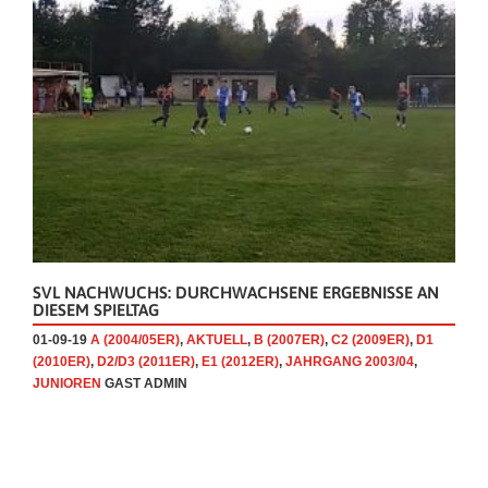
SVL NACHWUCHS: DURCHWACHSENE ERGEBNISSE AN
DIESEM SPIELTAG
01-09-19
A (2004/05ER)
,
AKTUELL
,
B (2007ER)
,
C2 (2009ER)
,
D1
(2010ER)
,
D2/D3 (2011ER)
,
E1 (2012ER)
,
JAHRGANG 2003/04
,
JUNIOREN
GAST ADMIN