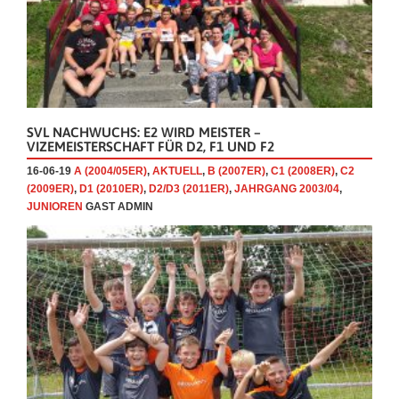
SVL NACHWUCHS: E2 WIRD MEISTER –
VIZEMEISTERSCHAFT FÜR D2, F1 UND F2
16-06-19
A (2004/05ER)
,
AKTUELL
,
B (2007ER)
,
C1 (2008ER)
,
C2
(2009ER)
,
D1 (2010ER)
,
D2/D3 (2011ER)
,
JAHRGANG 2003/04
,
JUNIOREN
GAST ADMIN