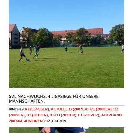
SVL NACHWUCHS: 4 LIGASIEGE FÜR UNSERE
MANNSCHAFTEN.
08-09-19
A (2004/05ER)
,
AKTUELL
,
B (2007ER)
,
C1 (2008ER)
,
C2
(2009ER)
,
D1 (2010ER)
,
D2/D3 (2011ER)
,
E1 (2012ER)
,
JAHRGANG
2003/04
,
JUNIOREN
GAST ADMIN