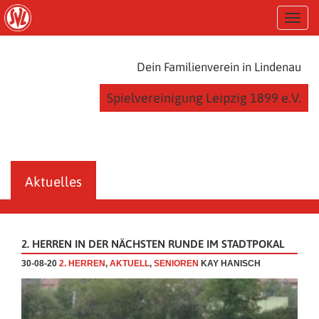
S
T
k
o
i
g
p
g
t
Dein Familienverein in Lindenau
l
o
e
m
Spielvereinigung Leipzig 1899 e.V.
n
a
a
i
v
n
i
c
g
o
a
n
Aktuelles
t
t
i
e
o
n
n
t
2. HERREN IN DER NÄCHSTEN RUNDE IM STADTPOKAL
30-08-20
2. HERREN
,
AKTUELL
,
SENIOREN
KAY HANISCH