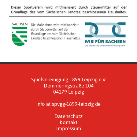
Spielvereinigung 1899 Leipzig e.V.
Demmeringstraße 104
04179 Leipzig
info at spvgg-1899-leipzig de
Datenschutz
Kontakt
Impressum