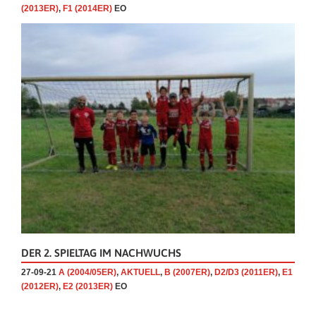
(2013ER)
,
F1 (2014ER)
EO
DER 2. SPIELTAG IM NACHWUCHS
27-09-21
A (2004/05ER)
,
AKTUELL
,
B (2007ER)
,
D2/D3 (2011ER)
,
E1
(2012ER)
,
E2 (2013ER)
EO