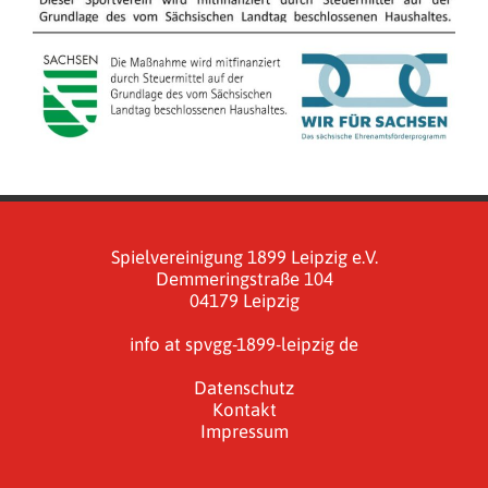
Spielvereinigung 1899 Leipzig e.V.
Demmeringstraße 104
04179 Leipzig
info at spvgg-1899-leipzig de
Datenschutz
Kontakt
Impressum