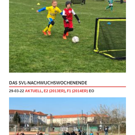
DAS SVL-NACHWUCHSWOCHENENDE
29-03-22
AKTUELL
,
E2 (2013ER)
,
F1 (2014ER)
EO